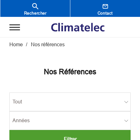
Aller au contenu principal
Rechercher
Contact
Fil d'Ariane
Home
Nos références
Nos Références
Filtrer