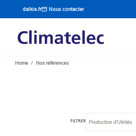
Aller au contenu principal
dalkia.fr
Nous contacter
Main navigati
Fil d'Ariane
Home
Nos références
FILTRER