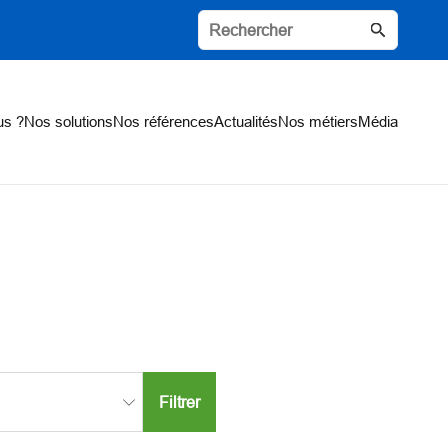
us ?
Nos solutions
Nos références
Actualités
Nos métiers
Média
Filtrer