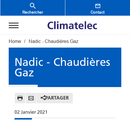
Aller au contenu principal
Rechercher
Contact
Fil d'Ariane
Home
Nadic - Chaudières Gaz
Nadic - Chaudières
Gaz
PARTAGER
02
Janvier
2021