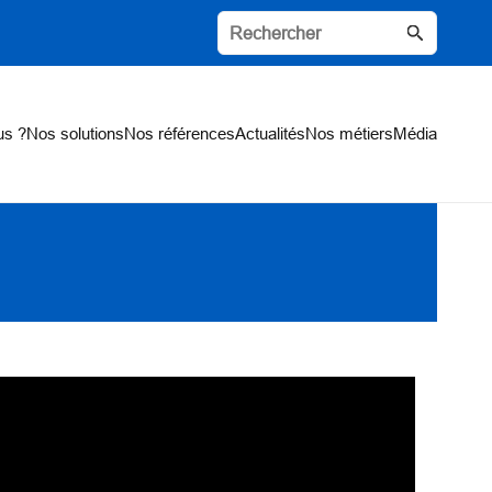
us ?
Nos solutions
Nos références
Actualités
Nos métiers
Média