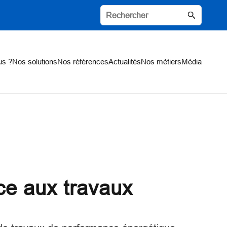
us ?
Nos solutions
Nos références
Actualités
Nos métiers
Média
ace aux travaux