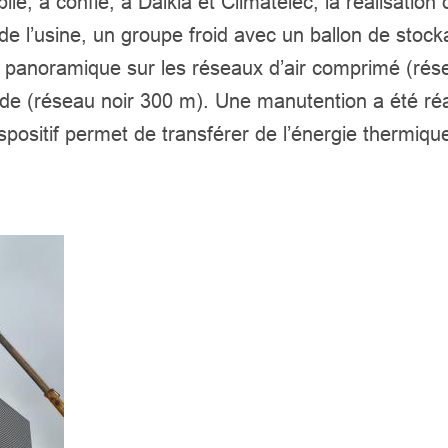
obile, a confié, à Dalkia et Climatelec, la réalisati
de l’usine, un groupe froid avec un ballon de stocka
ue panoramique sur les réseaux d’air comprimé (rés
ide (réseau noir 300 m). Une manutention a été réal
ositif permet de transférer de l’énergie thermique d