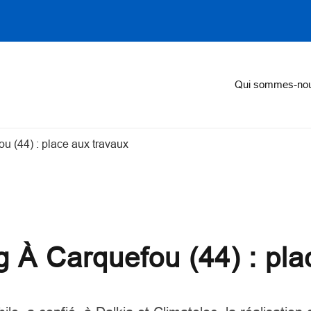
on
Qui sommes-no
ou (44) : place aux travaux
rg À Carquefou (44) : pl