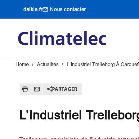
Aller au contenu principal
dalkia.fr
Nous contacter
Main navigati
Fil d'Ariane
Home
Actualités
L’Industriel Trelleborg À Carquef
PARTAGER
L’Industriel Trellebo