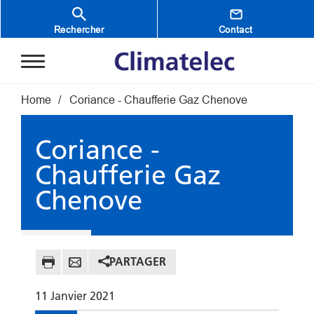
Aller au contenu principal
Rechercher
Contact
Fil d'Ariane
Home
Coriance - Chaufferie Gaz Chenove
Coriance -
Chaufferie Gaz
Chenove
PARTAGER
11
Janvier
2021