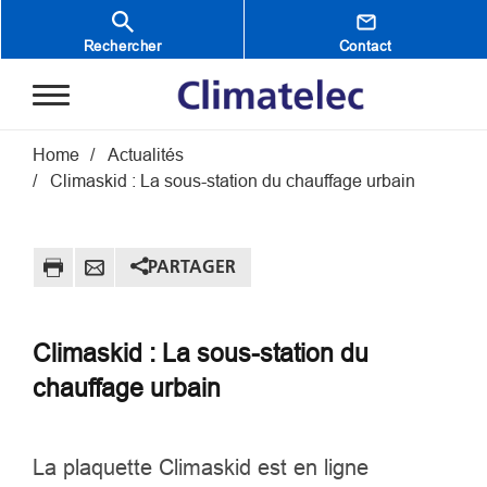
Aller au contenu principal
Rechercher
Contact
Fil d'Ariane
Home
Actualités
Climaskid : La sous-station du chauffage urbain
PARTAGER
Climaskid : La sous-station du
chauffage urbain
La plaquette Climaskid est en ligne