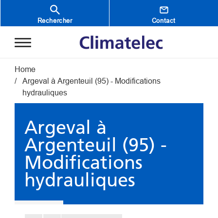
Aller au contenu principal
Rechercher
Contact
Fil d'Ariane
Home
Argeval à Argenteuil (95) - Modifications
hydrauliques
Argeval à
Argenteuil (95) -
Modifications
hydrauliques